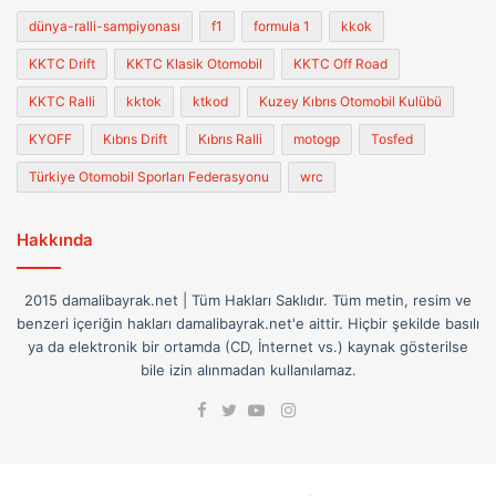
dünya-ralli-sampiyonası
f1
formula 1
kkok
KKTC Drift
KKTC Klasik Otomobil
KKTC Off Road
KKTC Ralli
kktok
ktkod
Kuzey Kıbrıs Otomobil Kulübü
KYOFF
Kıbrıs Drift
Kıbrıs Ralli
motogp
Tosfed
Türkiye Otomobil Sporları Federasyonu
wrc
Hakkında
2015 damalibayrak.net | Tüm Hakları Saklıdır. Tüm metin, resim ve
benzeri içeriğin hakları damalibayrak.net'e aittir. Hiçbir şekilde basılı
ya da elektronik bir ortamda (CD, İnternet vs.) kaynak gösterilse
bile izin alınmadan kullanılamaz.
Facebook
Instagram
Twitter
YouTube