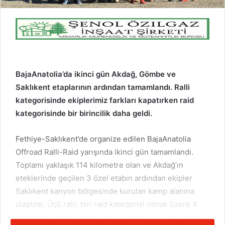
BajaAnatolia’da ikinci gün Akdağ, Gömbe ve
Saklıkent etaplarının ardından tamamlandı. Ralli
kategorisinde ekiplerimiz farkları kapatırken raid
kategorisinde bir birincilik daha geldi.
Fethiye-Saklıkent’de organize edilen BajaAnatolia
Offroad Ralli-Raid yarışında ikinci gün tamamlandı.
Toplamı yaklaşık 114 kilometre olan ve Akdağ’ın
eteklerinde geçilen 3 özel etabın ardından ekipler
Saklıkent kanyon bölgesinde kurulan kamp alanına
ulaştılar. Üçü ralli, biri raid kategorisi olmak üzere 4
ekibimizin de mücadele ettiği yarışın ikinci gününde