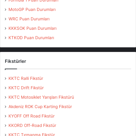
Formula 1 Puan Durumları
Etiketler
Baja
Baja Türkiye
BajaAnatolia 2016
MotoGP Puan Durumları
Fethiye Off Road
Kıbrıs Off Road
KKTC Off Road
WRC Puan Durumları
Off Road Türkiye
Saklıkent Off ROad
KKKSOK Puan Durumları
KTKOD Puan Durumları
Fikstürler
KKTC Ralli Fikstür
KKTC Drift Fikstür
KKTC Motosiklet Yarışları Fikstürü
Akdeniz ROK Cup Karting Fikstür
KYOFF Off Road Fikstür
KKORD Off-Road Fikstür
KKTC Tırmanma Fikstür