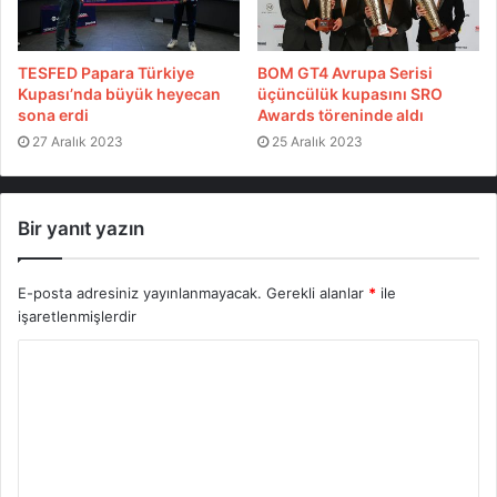
ikinci günü de ilk sırada tamamladılar. Yarışın son
gününde sadece özel seyirci etabını geçecek olan
ekiplerimiz finişe ulaşmaları halinde BajaAnatolia 2016
TESFED Papara Türkiye
BOM GT4 Avrupa Serisi
Raid Kategorisi şampiyonu olacaklar.
Kupası’nda büyük heyecan
üçüncülük kupasını SRO
sona erdi
Awards töreninde aldı
27 Aralık 2023
25 Aralık 2023
Organizasyonun son gününde ekipler önce 37
kilometrelik Babadağ etabını, ardından 19 kilometrelik
Fethiye etabını geçip Akdeniz Offroad Park’ta
Bir yanıt yazın
hazırlanan seyirci özel etabı ile yarışı tamamlayacaklar.
E-posta adresiniz yayınlanmayacak.
Gerekli alanlar
*
ile
işaretlenmişlerdir