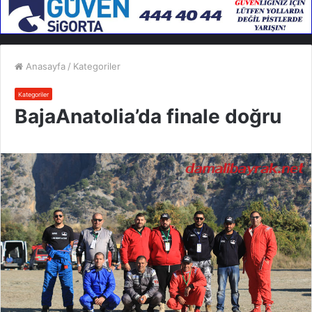
Anasayfa
/
Kategoriler
Kategoriler
BajaAnatolia’da finale doğru