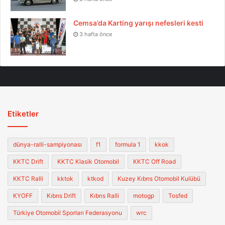
Cemsa’da Karting yarışı nefesleri kesti
3 hafta önce
Etiketler
dünya-ralli-sampiyonası
f1
formula 1
kkok
KKTC Drift
KKTC Klasik Otomobil
KKTC Off Road
KKTC Ralli
kktok
ktkod
Kuzey Kıbrıs Otomobil Kulübü
KYOFF
Kıbrıs Drift
Kıbrıs Ralli
motogp
Tosfed
Türkiye Otomobil Sporları Federasyonu
wrc