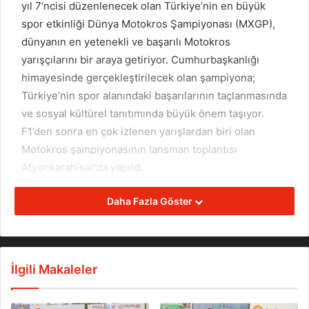
yıl 7’ncisi düzenlenecek olan Türkiye’nin en büyük
spor etkinliği Dünya Motokros Şampiyonası (MXGP),
dünyanın en yetenekli ve başarılı Motokros
yarışçılarını bir araya getiriyor. Cumhurbaşkanlığı
himayesinde gerçekleştirilecek olan şampiyona;
Türkiye’nin spor alanındaki başarılarının taçlanmasında
ve sosyal kültürel tanıtımında büyük önem taşıyor.
F1’den sonra en çok izlenen yarışlardan biri olan
Motokros şampiyonasının lansman toplantısı
Afyonkarahisar’da yapıldı.
Daha Fazla Göster
Organizasyonun Türkiye’nin tanıtımına büyük katkıda
bulunan Türkiye Motosiklet Federasyonu (TMF)
Asbaşkanı Mahmut Nedim Akülke, “Türkiye’yi ve
Afyonkarahisar’ımızın adının bir adım daha öne çıkması
İlgili Makaleler
için 2018’den beri gerçekleştirdiğimiz Dünya Motokros
Şampiyonası’nın tanıtım toplantısı için bir araya geldik.