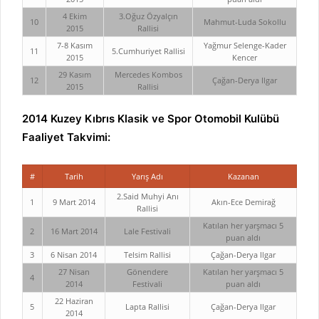
4 Ekim
3.Oğuz Özyalçın
10
Mahmut-Luda Sokollu
2015
Rallisi
7-8 Kasım
Yağmur Selenge-Kader
11
5.Cumhuriyet Rallisi
2015
Kencer
29 Kasım
Mercedes Kombos
12
Çağan-Derya Ilgar
2015
Rallisi
2014 Kuzey Kıbrıs Klasik ve Spor Otomobil Kulübü
Faaliyet Takvimi:
#
Tarih
Yarış Adı
Kazanan
2.Said Muhyi Anı
1
9 Mart 2014
Akın-Ece Demirağ
Rallisi
Katılan her yarşmacı 5
2
16 Mart 2014
Lale Festivali
puan aldı
3
6 Nisan 2014
Telsim Rallisi
Çağan-Derya Ilgar
27 Nisan
Gönendere
Katılan her yarşmacı 5
4
2014
Festivali
puan aldı
22 Haziran
5
Lapta Rallisi
Çağan-Derya Ilgar
2014