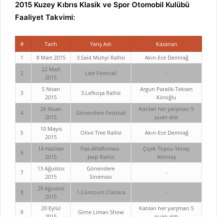
2015 Kuzey Kıbrıs Klasik ve Spor Otomobil Kulübü
Faaliyet Takvimi:
#
Tarih
Yarış Adı
Kazanan
1
8 Mart 2015
3.Said Muhyi Rallisi
Akın-Ece Demirağ
22 Mart
2
Lale Festivali
-
2015
5 Nisan
Argun Paralik-Teksen
3
3.Lefkoşa Rallisi
2015
Köroğlu
26 Nisan
Katılan her yarşmacı 5
4
Gönendere Festivali
2015
puan aldı
10 Mayıs
5
Olive Tree Rallisi
Akın-Ece Demirağ
2015
14 Haziran
Fiat-AlfaRomeo-
Çiçek Topcu-Yenay
6
2015
Jeep Rallisi
Altıntaş
13 Ağustos
Gönendere
7
-
2015
Sineması
29 Ağustos
8
1.Concours Classica
-
2015
20 Eylül
Katılan her yarşmacı 5
9
Girne Liman Show
2015
puan aldı