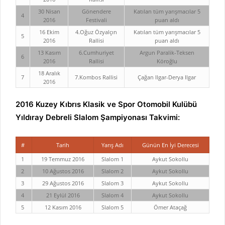
30 Nisan
Gönendere
Katılan tüm yarışmacılar 5
4
2016
Festivali
puan aldı
16 Ekim
4.Oğuz Özyalçın
Katılan tüm yarışmacılar 5
5
2016
Rallisi
puan aldı
13 Kasım
6.Cumhuriyet
Argun Paralik-Teksen
6
2016
Rallisi
Köroğlu
18 Aralık
7
7.Kombos Rallisi
Çağan Ilgar-Derya Ilgar
2016
2016 Kuzey Kıbrıs Klasik ve Spor Otomobil Kulübü
Yıldıray Debreli Slalom Şampiyonası Takvimi:
#
Tarih
Yarış Adı
Günün En İyi Derecesi
1
19 Temmuz 2016
Slalom 1
Aykut Sokollu
2
10 Ağustos 2016
Slalom 2
Aykut Sokollu
3
29 Ağustos 2016
Slalom 3
Aykut Sokollu
4
21 Eylül 2016
Slalom 4
Aykut Sokollu
5
12 Kasım 2016
Slalom 5
Ömer Ataçağ