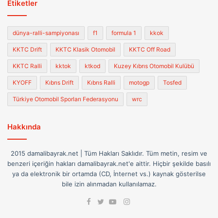
Etiketler
dünya-ralli-sampiyonası
f1
formula 1
kkok
KKTC Drift
KKTC Klasik Otomobil
KKTC Off Road
KKTC Ralli
kktok
ktkod
Kuzey Kıbrıs Otomobil Kulübü
KYOFF
Kıbrıs Drift
Kıbrıs Ralli
motogp
Tosfed
Türkiye Otomobil Sporları Federasyonu
wrc
Hakkında
2015 damalibayrak.net | Tüm Hakları Saklıdır. Tüm metin, resim ve
benzeri içeriğin hakları damalibayrak.net'e aittir. Hiçbir şekilde basılı
ya da elektronik bir ortamda (CD, İnternet vs.) kaynak gösterilse
bile izin alınmadan kullanılamaz.
Facebook
Instagram
Twitter
YouTube