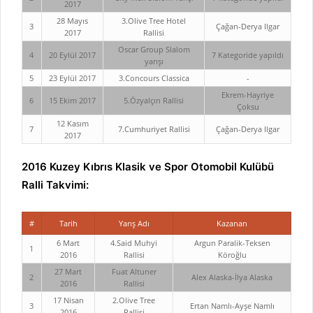
2017
28 Mayıs
3.Olive Tree Hotel
3
Çağan-Derya Ilgar
2017
Rallisi
Oscar Group Slalom
4
20 Eylül 2017
7 Kategoride yapıldı
yarışı
5
23 Eylül 2017
3.Concours Classica
-
Ekrem-Hayriye
6
15 Ekim 2017
5.Özyalçın Rallisi
Çoksu
12 Kasım
7
7.Cumhuriyet Rallisi
Çağan-Derya Ilgar
2017
2016 Kuzey Kıbrıs Klasik ve Spor Otomobil Kulübü
Ralli Takvimi:
#
Tarih
Yarış Adı
Kazanan
6 Mart
4.Said Muhyi
Argun Paralik-Teksen
1
2016
Rallisi
Köroğlu
27 Mart
Fuat Altuner
2
Alex Alaska-İlya Alaska
2016
Rallisi
17 Nisan
2.Olive Tree
3
Ertan Namlı-Ayşe Namlı
2016
Rallisi