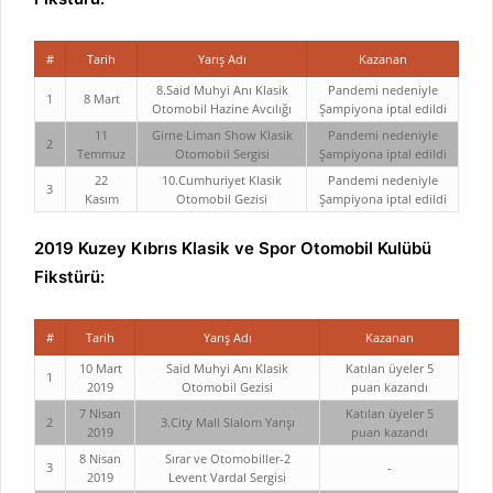
#
Tarih
Yarış Adı
Kazanan
8.Said Muhyi Anı Klasik
Pandemi nedeniyle
1
8 Mart
Otomobil Hazine Avcılığı
Şampiyona iptal edildi
11
Girne Liman Show Klasik
Pandemi nedeniyle
2
Temmuz
Otomobil Sergisi
Şampiyona iptal edildi
22
10.Cumhuriyet Klasik
Pandemi nedeniyle
3
Kasım
Otomobil Gezisi
Şampiyona iptal edildi
2019 Kuzey Kıbrıs Klasik ve Spor Otomobil Kulübü
Fikstürü:
#
Tarih
Yarış Adı
Kazanan
10 Mart
Said Muhyi Anı Klasik
Katılan üyeler 5
1
2019
Otomobil Gezisi
puan kazandı
7 Nisan
Katılan üyeler 5
2
3.City Mall Slalom Yarışı
2019
puan kazandı
8 Nisan
Sırar ve Otomobiller-2
3
-
2019
Levent Vardal Sergisi