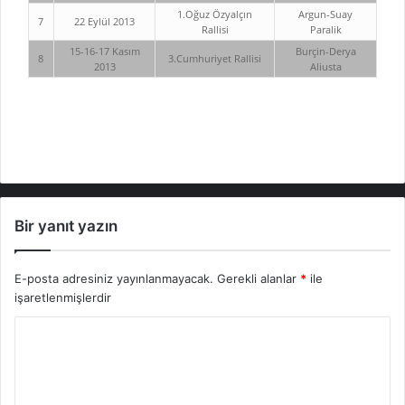
1.Oğuz Özyalçın
Argun-Suay
7
22 Eylül 2013
Rallisi
Paralik
15-16-17 Kasım
Burçin-Derya
8
3.Cumhuriyet Rallisi
2013
Aliusta
Bir yanıt yazın
E-posta adresiniz yayınlanmayacak.
Gerekli alanlar
*
ile
işaretlenmişlerdir