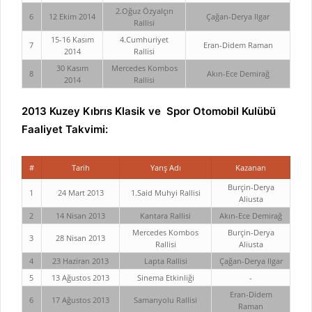
2.Oğuz Özyalçın
6
12 Ekim 2014
Çağan-Derya Ilgar
Rallisi
15-16 Kasım
4.Cumhuriyet
7
Eran-Didem Raman
2014
Rallisi
30 Kasım
Mercedes Kombos
8
Akın-Ece Demirağ
2014
Rallisi
2013 Kuzey Kıbrıs Klasik ve Spor Otomobil Kulübü
Faaliyet Takvimi:
#
Tarih
Yarış Adı
Kazanan
Burçin-Derya
1
24 Mart 2013
1.Said Muhyi Rallisi
Aliusta
2
14 Nisan 2013
Kantara Rallisi
Akın-Ece Demirağ
Mercedes Kombos
Burçin-Derya
3
28 Nisan 2013
Rallisi
Aliusta
4
23 Haziran 2013
Lapta Rallisi
Çağan-Derya Ilgar
5
13 Ağustos 2013
Sinema Etkinliği
-
Eran-Didem
6
17 Ağustos 2013
Samanyolu Rallisi
Raman