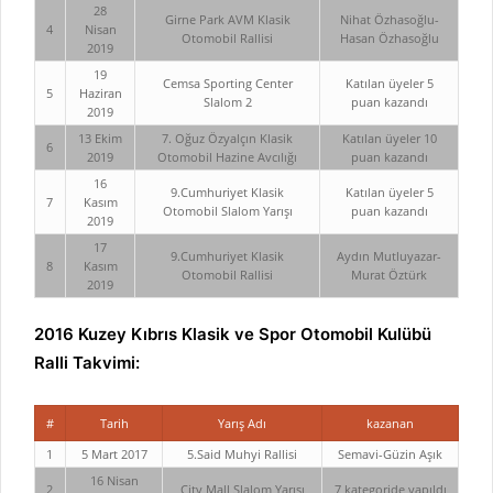
28
Girne Park AVM Klasik
Nihat Özhasoğlu-
4
Nisan
Otomobil Rallisi
Hasan Özhasoğlu
2019
19
Cemsa Sporting Center
Katılan üyeler 5
5
Haziran
Slalom 2
puan kazandı
2019
13 Ekim
7. Oğuz Özyalçın Klasik
Katılan üyeler 10
6
2019
Otomobil Hazine Avcılığı
puan kazandı
16
9.Cumhuriyet Klasik
Katılan üyeler 5
7
Kasım
Otomobil Slalom Yarışı
puan kazandı
2019
17
9.Cumhuriyet Klasik
Aydın Mutluyazar-
8
Kasım
Otomobil Rallisi
Murat Öztürk
2019
2016 Kuzey Kıbrıs Klasik ve Spor Otomobil Kulübü
Ralli Takvimi:
#
Tarih
Yarış Adı
kazanan
1
5 Mart 2017
5.Said Muhyi Rallisi
Semavi-Güzin Aşık
16 Nisan
2
City Mall Slalom Yarışı
7 kategoride yapıldı