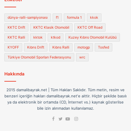
dünya-ralli-sampiyonası
f1
formula 1
kkok
KKTC Drift
KKTC Klasik Otomobil
KKTC Off Road
KKTC Ralli
kktok
ktkod
Kuzey Kıbrıs Otomobil Kulübü
KYOFF
Kıbrıs Drift
Kıbrıs Ralli
motogp
Tosfed
Türkiye Otomobil Sporları Federasyonu
wrc
Hakkında
2015 damalibayrak.net | Tüm Hakları Saklıdır. Tüm metin, resim ve
benzeri içeriğin hakları damalibayrak.net'e aittir. Hiçbir şekilde basılı
ya da elektronik bir ortamda (CD, İnternet vs.) kaynak gösterilse
bile izin alınmadan kullanılamaz.
Facebook
Instagram
Twitter
YouTube