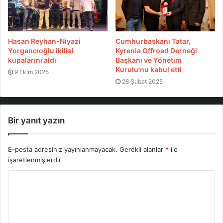
erecek.
Hasan Reyhan-Niyazi
Cumhurbaşkanı Tatar,
Yorgancıoğlu ikilisi
Kyrenia Offroad Derneği
kupalarını aldı
Başkanı ve Yönetim
Kurulu’nu kabul etti
9 Ekim 2025
28 Şubat 2025
Bir yanıt yazın
E-posta adresiniz yayınlanmayacak.
Gerekli alanlar
*
ile
işaretlenmişlerdir
Etiketler
Kıbrıs Offroad
KKTC Offroad
KYOFF