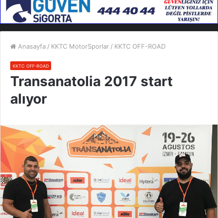
Anasayfa
/
KKTC MotorSporlar
/
KKTC OFF-ROAD
KKTC OFF-ROAD
Transanatolia 2017 start
alıyor