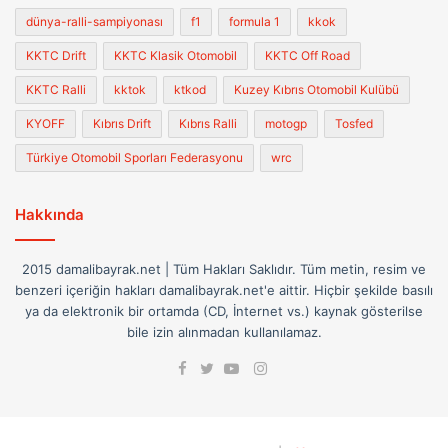
dünya-ralli-sampiyonası
f1
formula 1
kkok
KKTC Drift
KKTC Klasik Otomobil
KKTC Off Road
KKTC Ralli
kktok
ktkod
Kuzey Kıbrıs Otomobil Kulübü
KYOFF
Kıbrıs Drift
Kıbrıs Ralli
motogp
Tosfed
Türkiye Otomobil Sporları Federasyonu
wrc
Hakkında
2015 damalibayrak.net | Tüm Hakları Saklıdır. Tüm metin, resim ve
benzeri içeriğin hakları damalibayrak.net'e aittir. Hiçbir şekilde basılı
ya da elektronik bir ortamda (CD, İnternet vs.) kaynak gösterilse
bile izin alınmadan kullanılamaz.
Facebook
Instagram
Twitter
YouTube