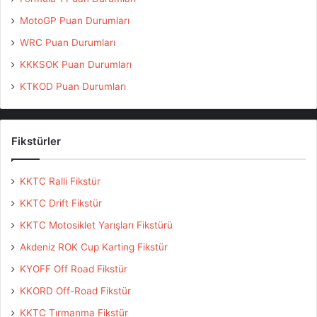
Tankut
Erkut
Toyota
17
E2
Yiğithan
Yiğithan
Glanza
MotoGP Puan Durumları
WRC Puan Durumları
KKKSOK Puan Durumları
KTKOD Puan Durumları
Fikstürler
Etiketler
Kıbrıs Tırmanma
KKTC Tırmanma
kktok
Oğuz Özyalçın Tırmanma Yarışı
Şeker Sigorta Tırmanma Şampiyonası
St.Hilarion
KKTC Ralli Fikstür
KKTC Drift Fikstür
KKTC Motosiklet Yarışları Fikstürü
Akdeniz ROK Cup Karting Fikstür
KYOFF Off Road Fikstür
KKORD Off-Road Fikstür
KKTC Tırmanma Fikstür