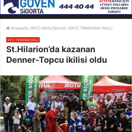
Anasayfa
/
KKTC MotorSporlar
/
KKTC TIRMANMA RALLİ
KKTC TIRMANMA RALLİ
St.Hilarion’da kazanan
Denner-Topcu ikilisi oldu