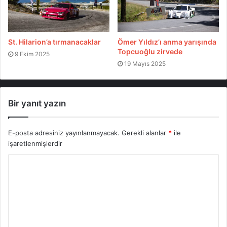
Pilot
Co-Pilot
Araç
Sınıf
Der
St. Hilarion’a tırmanacaklar
Ömer Yıldız’ı anma yarışında
Mitsubishi
Ömer
Topcuoğlu zirvede
9 Ekim 2025
1
Deniz Denner
Lancer
E2
1:24
Topçu
19 Mayıs 2025
Evo 5
Mitsubishi
2
Hasan Reyhan
Lancer
E2
1:27
Bir yanıt yazın
Evo 7
E-posta adresiniz yayınlanmayacak.
Gerekli alanlar
*
ile
Mitsubishi
Mehmet
Melih
işaretlenmişlerdir
3
Lancer
E2
1:27
Çocuk
Pastırmacı
Evo 6
Mazda
4
Doğa Koyuncu
E4
1:28
RX-7
Honda
Kemal