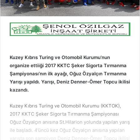
Kuzey Kıbrıs Turing ve Otomobil Kurumu’nun
organize ettiiği 2017 KKTC Şeker Sigorta Tırmanma
Şampiyonası’nın ilk ayağı, Oğuz Özyalçın Tırmanma
Yarışı yapıldı. Yarışı, Deniz Denner-Ömer Topcu ikilisi
kazandı.
Kuzey Kıbrıs Turing ve Otomobil Kurumu (KKTOK),
2017 KKTC Şeker Sigorta Tırmanma Şampiyonası
Oğuz Özyalçın anısına St.Hilarion yolunda yapılan yarış
ile başladı. 4’üncü kez Oğuz Özyalçın anısına yapılan
yarışta son şampiyon Deniz Denner-Ömer Topcu ikilisi