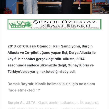
2013 KKTC Klasik Otomobil Ralli Şampiyonu, Burçin
Aliusta ve Co-pilotluğunu yapan Eşi, Derya Aliusta ile
keyifli bir sohbet gerçekleştirdik. Aliusta, 2014
sezonunda sadece ülkemizde değil, Güney Kıbrıs ve
Türkiye’de de yarışmak istediğini söyledi.
Damalı Bayrak: Klasik kelimesi sizin için ne anlam
ifade etmektedir ?
Burçin ALİUSTA:
Klasik benim tutkumdur. İlk başlarda
hobi olarak başlayan bu tutku, ilerleyen zamanlarda