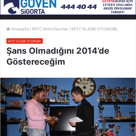
Anasayfa
/
KKTC MotorSporlar
/
KKTC KLASİK OTOMOBİL
KKTC KLASİK OTOMOBİL
Şans Olmadığını 2014’de
Göstereceğim