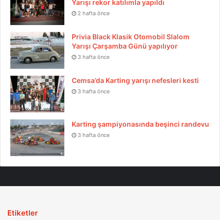
Yarışı rekor katılımla yapıldı
Mercedes Kombos kupasının da yeri ayrıdır.
2 hafta önce
Cumhuriyet yarışlarında bizlere verilen ve maket
klasik araçlardan yapılmış kupalar da benim için
Privia Black Klasik Otomobil Slalom
önemlidir.
Yarışı Çarşamba Günü yapılıyor
3 hafta önce
Bunların dışında, 2010 sezonunda Golden Tulip
Cemsa’da Karting yarışı nefesleri kesti
rallasinde yaşadığım aksiliklere rağmen yarışı
3 hafta önce
tamamlamıştım, fakat 6 dakikalık finiş süresini aşdığım
için derecem sayılmamıştı. Yarış sonrasında bana laik
görülen “Herşeye Rağmen Kupası” beni çok
Karting şampiyonasında beşinci randevu
onurlandırmıştı.
3 hafta önce
D.B: Klasik otomobil camiasında devamlı tartışılan
“Halda” hakkında bize biraz bilgi verirmisiniz?
B.A:
Halda, esasında , birnevi günümüz GPS cihazının
temelini oluşturan, yol ölçüm ve yön bulma aracıdır.
Etiketler