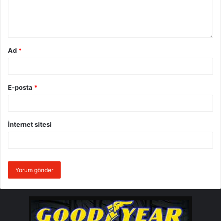
ihtiyacı olan arkadaşlara tedarik de edebiliyorum.
D.B: Gördüğüm kadarıyla ofisiniz kupalarla dolu. Kaç
yarış birinciliği ve Şampiyonluğunuz var?
Ad
*
B.A:
32 yarış birinciliğim var. 2009 yılında başladığım
kariyerimde, sadece 6 kez genel klasman ilk 3 dışında
E-posta
*
kaldım. Bu sene kendi kategorimde kazandığım
şampiyonluk benim 4’üncü üst üste şampiyonluğum
oldu. Genel klasman da ise 2012 sezonunda çok
İnternet sitesi
yaklaştığım şampiyonluğu bu sene ilk kez kazandım.
D.B.: Genel Klasmanda sürekli başa koşmayı neye
borçlusunuz?
B.A:
Başa koşmak için özverili çalışmak olmazsa
olmaz. Başarı elde etmek için, kesinlikle çok çalışmak
gerekiyor. Bunun yanında işi bilmek, bu sporun