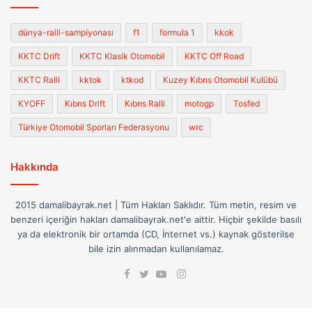
Bunun en ünlü ve en bilindik markası “HALDA”
olduğundan dolayı, bu camialar içinde adı da halda
dünya-ralli-sampiyonası
f1
formula 1
kkok
olarak kaldı. Diğer bilindik markalar; Belmog, Terratrip
KKTC Drift
KKTC Klasik Otomobil
KKTC Off Road
ve ülkemizde kullanılan Brantz’dır. Bu cihazlar eskiden,
sürat yarışlarında bilinmedik bir ülkeye yarışmaya
KKTC Ralli
kktok
ktkod
Kuzey Kıbrıs Otomobil Kulübü
giden ralli araçlarına takılırdı. Etaplarda kaybolmamak
KYOFF
Kıbrıs Drift
Kıbrıs Ralli
motogp
Tosfed
için, kendilerine verilen yol notlarındaki mesafelere
Türkiye Otomobil Sporları Federasyonu
wrc
bakarak gidecekleri yeri bulmakta kullanılan, kalibre
edilebilen, sıfırlanabilen, tekli veya çoklu
Hakkında
odometrelerdi. Bunlar dijital veya manual senkronlu
göstergelerden oluşur. Dijital gösteren hertürlü aletler
klasik otomobil yarışlarında yasaktır. Diğer tipteki
2015 damalibayrak.net | Tüm Hakları Saklıdır. Tüm metin, resim ve
benzeri içeriğin hakları damalibayrak.net'e aittir. Hiçbir şekilde basılı
sayaçlar da yapılan organizasyonlara göre çeşitli
ya da elektronik bir ortamda (CD, İnternet vs.) kaynak gösterilse
cezalarla sınırlı kalınarak kullanımı serbesttir.
bile izin alınmadan kullanılamaz.
Facebook
Instagram
D.B.: Peki sizin bu cihaz hakkındaki görüşleriniz
Twitter
YouTube
nelerdir?