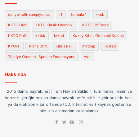
dünya-ralli-sampiyonası
f1
formula 1
kkok
KKTC Drift
KKTC Klasik Otomobil
KKTC Off Road
KKTC Ralli
kktok
ktkod
Kuzey Kıbrıs Otomobil Kulübü
KYOFF
Kıbrıs Drift
Kıbrıs Ralli
motogp
Tosfed
Türkiye Otomobil Sporları Federasyonu
wrc
Hakkında
2015 damalibayrak.net | Tüm Hakları Saklıdır. Tüm metin, resim ve
benzeri içeriğin hakları damalibayrak.net'e aittir. Hiçbir şekilde basılı
ya da elektronik bir ortamda (CD, İnternet vs.) kaynak gösterilse
bile izin alınmadan kullanılamaz.
Facebook
Instagram
Twitter
YouTube