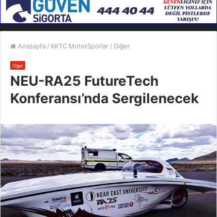
Anasayfa
/
KKTC MotorSporlar
/
Diğer
Diğer
NEU-RA25 FutureTech
Konferansı’nda Sergilenecek