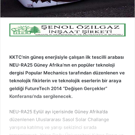
KKTC’nin güneş enerjisiyle çalışan ilk tescilli arabası
NEU-RA25 Güney Afrika’nın en popüler teknoloji
dergisi Popular Mechanics tarafından düzenlenen ve
teknolojik fikirlerin ve teknolojik eserlerin bir araya
geldiği FutureTech 2014 “Değişen Gerçekler”
Konferansı’nda sergilenecek.
NEU-RA25 Eylül ayı içerisinde Güney Afrika’da
düzenlenen Uluslararası Sasol Solar Challange
yarışına katılmış ve yarışı sekizinci sırada