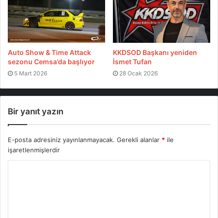
Auto Show & Time Attack
KKDSOD Başkanı yeniden
sezonu Cemsa’da başlıyor
İsmet Tufan
5 Mart 2026
28 Ocak 2026
Bir yanıt yazın
E-posta adresiniz yayınlanmayacak.
Gerekli alanlar
*
ile
işaretlenmişlerdir
Etiketler
Güneş Enerjili NEU RA25
Neü RA25
Solar Energy