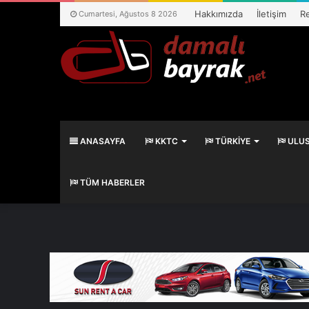
Hakkımızda
İletişim
R
Cumartesi, Ağustos 8 2026
ANASAYFA
KKTC
TÜRKIYE
ULUS
TÜM HABERLER