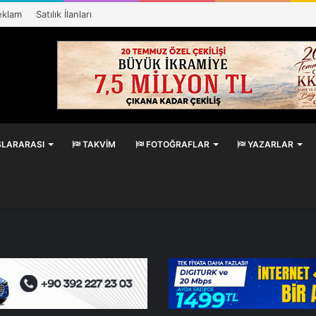
eklam
Satılık İlanları
LARARASI
TAKVIM
FOTOĞRAFLAR
YAZARLAR