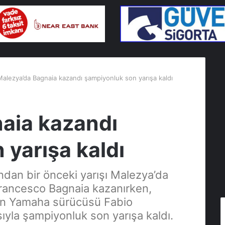
Malezya’da Bagnaia kazandı şampiyonluk son yarışa kaldı
aia kazandı
 yarışa kaldı
an bir önceki yarışı Malezya’da
 Francesco Bagnaia kazanırken,
an Yamaha sürücüsü Fabio
yla şampiyonluk son yarışa kaldı.