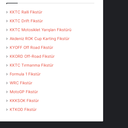
KKTC Ralli Fikstür
KKTC Drift Fikstür
KKTC Motosiklet Yarışları Fikstürü
Akdeniz ROK Cup Karting Fikstür
KYOFF Off Road Fikstür
KKORD Off-Road Fikstür
KKTC Tırmanma Fikstür
Formula 1 Fikstür
WRC Fikstür
MotoGP Fikstür
KKKSOK Fikstür
KTKOD Fikstür