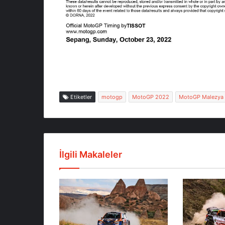
Etiketler
motogp
MotoGP 2022
MotoGP Malezya
İlgili Makaleler