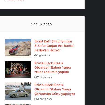
Son Eklenen
Basel Ralli Şampiyonası
3.Zafer Doğan Anı Rallisi
ile devam ediyor
1 gün önce
Privia Black Klasik
Otomobil Slalom Yarışı
rekor katılımla yapıldı
2 hafta önce
Privia Black Klasik
Otomobil Slalom Yarışı
Çarşamba Günü yapılıyor
3 hafta önce