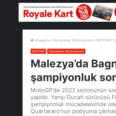
Anasayfa
/
Uluslararası Motorsporları
/
MOTOGP
/
MOTOGP
Uluslararası Motorsporları
Malezya’da Bagn
şampiyonluk son
MotoGP’de 2022 sezonunun sond
yapıldı. Yarışı Ducati sürücüsü
şampiyonluk mücadelesinde ol
Quartararo’nun podyuma çıkması