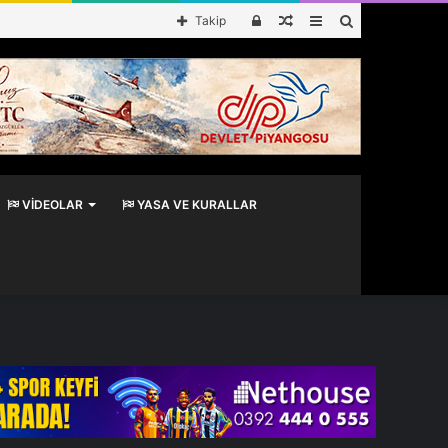
Kayıt
Rastgele
Kenar
Arama
Takip
Ol
Makale
Bölmesi
yap
...
VIDEOLAR
YASA VE KURALLAR