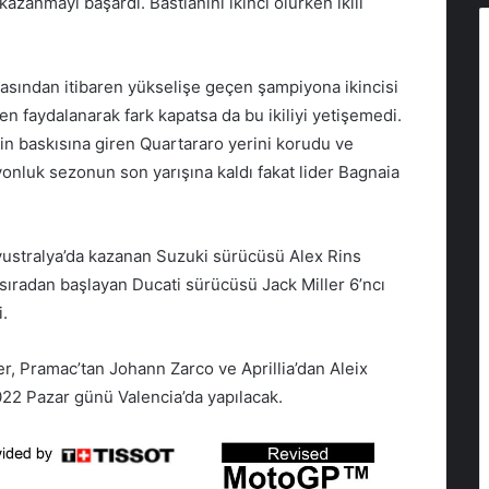
azanmayı başardı. Bastianini ikinci olurken ikili
tasından itibaren yükselişe geçen şampiyona ikincisi
n faydalanarak fark kapatsa da bu ikiliyi yetişemedi.
n baskısına giren Quartararo yerini korudu ve
luk sezonun son yarışına kaldı fakat lider Bagnaia
vustralya’da kazanan Suzuki sürücüsü Alex Rins
 sıradan başlayan Ducati sürücüsü Jack Miller 6’ncı
.
r, Pramac’tan Johann Zarco ve Aprillia’dan Aleix
22 Pazar günü Valencia’da yapılacak.