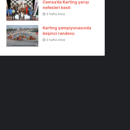
Cemsa’da Karting yarışı
nefesleri kesti
3 hafta önce
Karting şampiyonasında
beşinci randevu
3 hafta önce