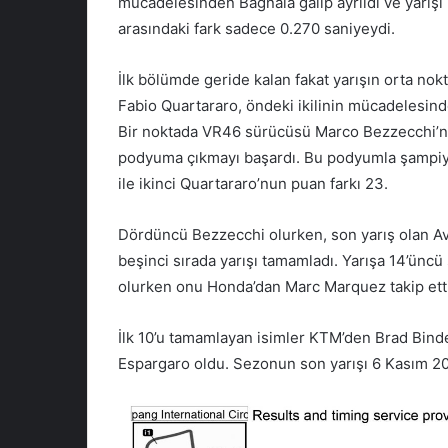
mücadelesinden Bagnaia galip ayrıldı ve yarışı k
arasındaki fark sadece 0.270 saniyeydi.
İlk bölümde geride kalan fakat yarışın orta nok
Fabio Quartararo, öndeki ikilinin mücadelesinde
Bir noktada VR46 sürücüsü Marco Bezzecchi’ni
podyuma çıkmayı başardı. Bu podyumla şampiyon
ile ikinci Quartararo’nun puan farkı 23.
Dördüncü Bezzecchi olurken, son yarış olan A
beşinci sırada yarışı tamamladı. Yarışa 14’üncü
olurken onu Honda’dan Marc Marquez takip etti
İlk 10’u tamamlayan isimler KTM’den Brad Binde
Espargaro oldu. Sezonun son yarışı 6 Kasım 20