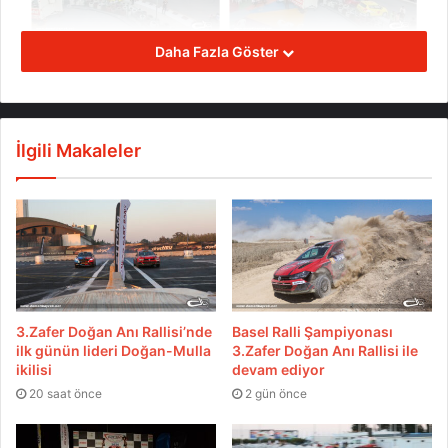
Daha Fazla Göster
İlgili Makaleler
3.Zafer Doğan Anı Rallisi’nde
Basel Ralli Şampiyonası
ilk günün lideri Doğan-Mulla
3.Zafer Doğan Anı Rallisi ile
ikilisi
devam ediyor
20 saat önce
2 gün önce