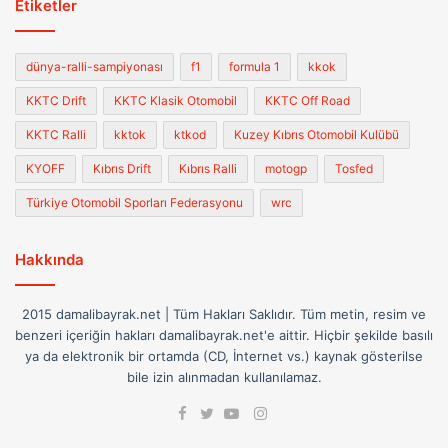
Etiketler
dünya-ralli-sampiyonası
f1
formula 1
kkok
KKTC Drift
KKTC Klasik Otomobil
KKTC Off Road
KKTC Ralli
kktok
ktkod
Kuzey Kıbrıs Otomobil Kulübü
KYOFF
Kıbrıs Drift
Kıbrıs Ralli
motogp
Tosfed
Türkiye Otomobil Sporları Federasyonu
wrc
Hakkında
2015 damalibayrak.net | Tüm Hakları Saklıdır. Tüm metin, resim ve
benzeri içeriğin hakları damalibayrak.net'e aittir. Hiçbir şekilde basılı
ya da elektronik bir ortamda (CD, İnternet vs.) kaynak gösterilse
bile izin alınmadan kullanılamaz.
Facebook
Instagram
Twitter
YouTube