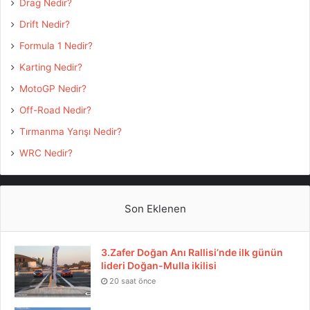
Drag Nedir?
Drift Nedir?
Formula 1 Nedir?
Karting Nedir?
MotoGP Nedir?
Off-Road Nedir?
Tırmanma Yarışı Nedir?
Fotoğraf Albümü 2 için lütfen tıklayınız..
WRC Nedir?
Fotoğraf Albümü 3 için lütfen tıklayınız..
Son Eklenen
3.Zafer Doğan Anı Rallisi’nde ilk günün
lideri Doğan-Mulla ikilisi
Etiketler
auto show
Drag Yarışı
Kıbrıs Race Fest
20 saat önce
KKDSOD
KKTC Race Fest