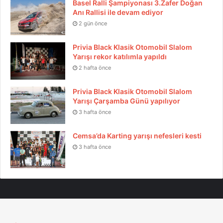
Basel Ralli Şampiyonası 3.Zafer Doğan
Kuzey Kıbrıs Drag ve Spor Otomobil Derneği
Time Attack
Anı Rallisi ile devam ediyor
Yarış Festivali
2 gün önce
Privia Black Klasik Otomobil Slalom
Yarışı rekor katılımla yapıldı
2 hafta önce
Privia Black Klasik Otomobil Slalom
Yarışı Çarşamba Günü yapılıyor
3 hafta önce
Cemsa’da Karting yarışı nefesleri kesti
3 hafta önce