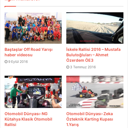
Baştaşlar Off Road Yarışı
İskele Rallisi 2016 – Mustafa
haber videosu
Bulutoğluları – Ahmet
Özerdem ÖE3
9 Eylül 2016
3 Temmuz 2016
Otomobil Dünyası-NG
Otomobil Dünyası-Zeka
Kütahya Klasik Otomobil
Özteknik Karting Kupası
Rallisi
1.Yarış