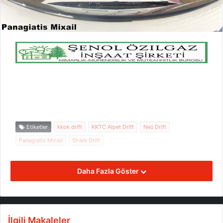
Etiketler
kkok drift
KKTC Alpet Drift
Neü Drift
Panagiatis Micail
Shark Drift
Daha Fazla Göster
İlgili Makaleler