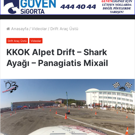
Anasayfa
/
Videolar
/
Drift Araç Üstü
Drift Araç Üstü
Videolar
KKOK Alpet Drift – Shark
Ayağı – Panagiatis Mixail