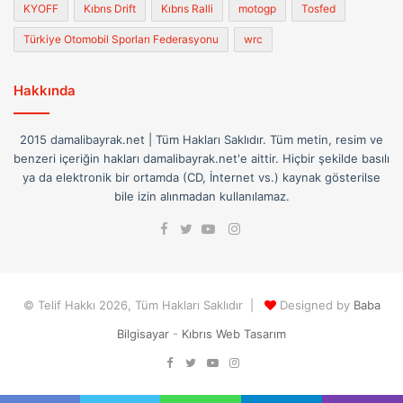
KYOFF
Kıbrıs Drift
Kıbrıs Ralli
motogp
Tosfed
Türkiye Otomobil Sporları Federasyonu
wrc
Hakkında
2015 damalibayrak.net | Tüm Hakları Saklıdır. Tüm metin, resim ve
benzeri içeriğin hakları damalibayrak.net'e aittir. Hiçbir şekilde basılı
ya da elektronik bir ortamda (CD, İnternet vs.) kaynak gösterilse
bile izin alınmadan kullanılamaz.
Facebook
Instagram
Twitter
YouTube
© Telif Hakkı 2026, Tüm Hakları Saklıdır |
Designed by
Baba
Bilgisayar
-
Kıbrıs Web Tasarım
Facebook
Twitter
YouTube
Instagram