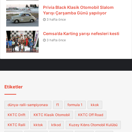
Privia Black Klasik Otomobil Slalom
Yarışı Çarşamba Günü yapılıyor
3 hafta önce
Cemsa’da Karting yarışı nefesleri kesti
3 hafta önce
Etiketler
dünya-ralli-sampiyonası
f1
formula 1
kkok
KKTC Drift
KKTC Klasik Otomobil
KKTC Off Road
KKTC Ralli
kktok
ktkod
Kuzey Kıbrıs Otomobil Kulübü