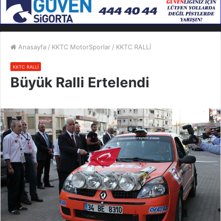
Anasayfa
/
KKTC MotorSporlar
/
KKTC RALLİ
KKTC RALLİ
Büyük Ralli Ertelendi