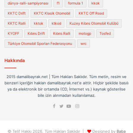
dünya-ralli-sampiyonası
f1
formula 1
kkok
KKTC Drift
KKTC Klasik Otomobil
KKTC Off Road
KKTC Ralli
kktok
ktkod
Kuzey Kıbrıs Otomobil Kulübü
KYOFF
Kıbrıs Drift
Kıbrıs Ralli
motogp
Tosfed
Türkiye Otomobil Sporları Federasyonu
wrc
Hakkında
2015 damalibayrak.net | Tüm Hakları Saklıdır. Tüm metin, resim ve
benzeri içeriğin hakları damalibayrak.net'e aittir. Hiçbir şekilde basılı
ya da elektronik bir ortamda (CD, İnternet vs.) kaynak gösterilse
bile izin alınmadan kullanılamaz.
Facebook
Instagram
Twitter
YouTube
© Telif Hakkı 2026, Tüm Hakları Saklıdır |
Designed by
Baba