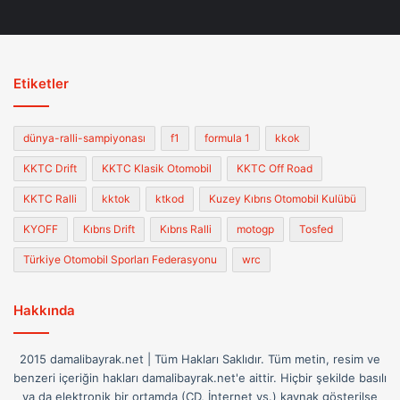
Etiketler
dünya-ralli-sampiyonası
f1
formula 1
kkok
KKTC Drift
KKTC Klasik Otomobil
KKTC Off Road
KKTC Ralli
kktok
ktkod
Kuzey Kıbrıs Otomobil Kulübü
KYOFF
Kıbrıs Drift
Kıbrıs Ralli
motogp
Tosfed
Türkiye Otomobil Sporları Federasyonu
wrc
Hakkında
2015 damalibayrak.net | Tüm Hakları Saklıdır. Tüm metin, resim ve
benzeri içeriğin hakları damalibayrak.net'e aittir. Hiçbir şekilde basılı
ya da elektronik bir ortamda (CD, İnternet vs.) kaynak gösterilse