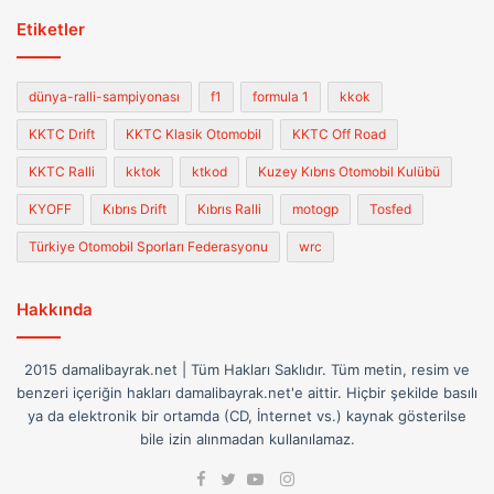
Etiketler
dünya-ralli-sampiyonası
f1
formula 1
kkok
KKTC Drift
KKTC Klasik Otomobil
KKTC Off Road
KKTC Ralli
kktok
ktkod
Kuzey Kıbrıs Otomobil Kulübü
KYOFF
Kıbrıs Drift
Kıbrıs Ralli
motogp
Tosfed
Türkiye Otomobil Sporları Federasyonu
wrc
Hakkında
2015 damalibayrak.net | Tüm Hakları Saklıdır. Tüm metin, resim ve
benzeri içeriğin hakları damalibayrak.net'e aittir. Hiçbir şekilde basılı
ya da elektronik bir ortamda (CD, İnternet vs.) kaynak gösterilse
bile izin alınmadan kullanılamaz.
Facebook
Instagram