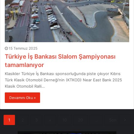
15 Temmuz 2025
Türkiye İş Bankası Slalom Şampiyonası
tamamlanıyor
Klasikler Türkiye İş Bankası sponsorluğunda piste çıkıyor Kıbrıs
Türk Klasik Otomobil Derneği’nin (KTKOD) Near East Bank 2025
Klasik Otomobil Ralli…
Devamını Oku »
1
2
3
»
10
20
...
Son