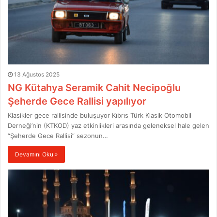
13 Ağustos 2025
NG Kütahya Seramik Cahit Necipoğlu
Şeherde Gece Rallisi yapılıyor
Klasikler gece rallisinde buluşuyor Kıbrıs Türk Klasik Otomobil
Derneği’nin (KTKOD) yaz etkinlikleri arasında geleneksel hale gelen
“Şeherde Gece Rallisi” sezonun…
Devamını Oku »