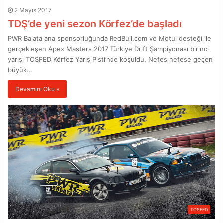
2 Mayıs 2017
TDŞ’de yeni sezon Körfez’de başladı
PWR Balata ana sponsorluğunda RedBull.com ve Motul desteği ile
gerçekleşen Apex Masters 2017 Türkiye Drift Şampiyonası birinci
yarışı TOSFED Körfez Yarış Pisti’nde koşuldu. Nefes nefese geçen
büyük…
Devamını Oku »
TOSFED