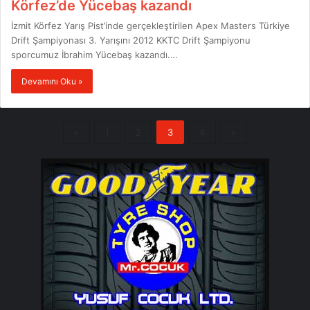
Körfez’de Yücebaş kazandı
İzmit Körfez Yarış Pist’inde gerçekleştirilen Apex Masters Türkiye
Drift Şampiyonası 3. Yarışını 2012 KKTC Drift Şampiyonu
sporcumuz İbrahim Yücebaş kazandı.…
Devamını Oku »
«
1
2
3
4
»