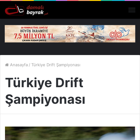
M
Anasayfa
/
Türkiye Drift Şampiyonası
Türkiye Drift
Şampiyonası