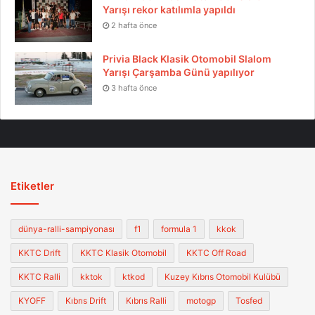
Yarışı rekor katılımla yapıldı
2 hafta önce
Privia Black Klasik Otomobil Slalom
Yarışı Çarşamba Günü yapılıyor
3 hafta önce
Etiketler
dünya-ralli-sampiyonası
f1
formula 1
kkok
KKTC Drift
KKTC Klasik Otomobil
KKTC Off Road
KKTC Ralli
kktok
ktkod
Kuzey Kıbrıs Otomobil Kulübü
KYOFF
Kıbrıs Drift
Kıbrıs Ralli
motogp
Tosfed