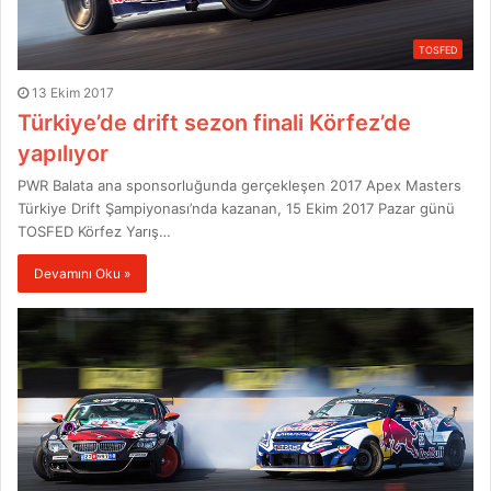
TOSFED
13 Ekim 2017
Türkiye’de drift sezon finali Körfez’de
yapılıyor
PWR Balata ana sponsorluğunda gerçekleşen 2017 Apex Masters
Türkiye Drift Şampiyonası’nda kazanan, 15 Ekim 2017 Pazar günü
TOSFED Körfez Yarış…
Devamını Oku »