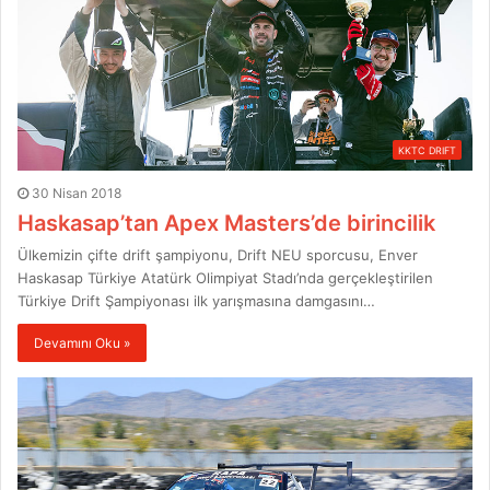
KKTC DRIFT
30 Nisan 2018
Haskasap’tan Apex Masters’de birincilik
Ülkemizin çifte drift şampiyonu, Drift NEU sporcusu, Enver
Haskasap Türkiye Atatürk Olimpiyat Stadı’nda gerçekleştirilen
Türkiye Drift Şampiyonası ilk yarışmasına damgasını…
Devamını Oku »