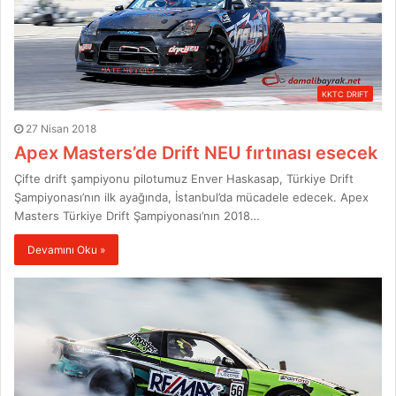
KKTC DRIFT
27 Nisan 2018
Apex Masters’de Drift NEU fırtınası esecek
Çifte drift şampiyonu pilotumuz Enver Haskasap, Türkiye Drift
Şampiyonası’nın ilk ayağında, İstanbul’da mücadele edecek. Apex
Masters Türkiye Drift Şampiyonası’nın 2018…
Devamını Oku »