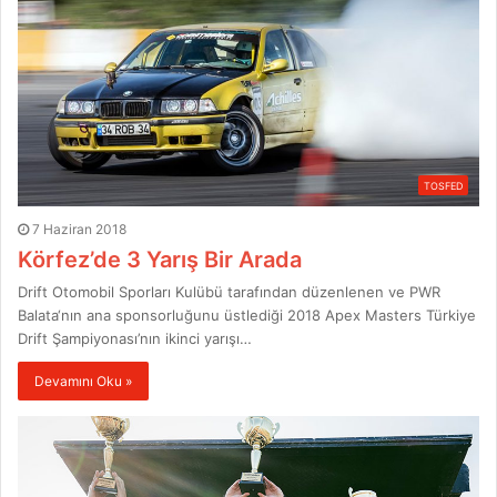
TOSFED
7 Haziran 2018
Körfez’de 3 Yarış Bir Arada
Drift Otomobil Sporları Kulübü tarafından düzenlenen ve PWR
Balata‘nın ana sponsorluğunu üstlediği 2018 Apex Masters Türkiye
Drift Şampiyonası’nın ikinci yarışı…
Devamını Oku »