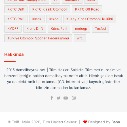
KKTC Drift
KKTC Klasik Otomobil
KKTC Off Road
KKTC Ralli
kktok
ktkod
Kuzey Kıbrıs Otomobil Kulübü
KYOFF
Kıbrıs Drift
Kıbrıs Ralli
motogp
Tosfed
Türkiye Otomobil Sporları Federasyonu
wrc
Hakkında
2015 damalibayrak.net | Tüm Hakları Saklıdır. Tüm metin, resim ve
benzeri içeriğin hakları damalibayrak.net'e aittir. Hiçbir şekilde basılı
ya da elektronik bir ortamda (CD, İnternet vs.) kaynak gösterilse
bile izin alınmadan kullanılamaz.
Facebook
Instagram
Twitter
YouTube
© Telif Hakkı 2026, Tüm Hakları Saklıdır |
Designed by
Baba