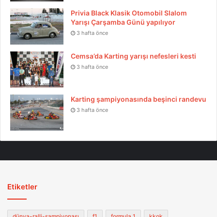
Privia Black Klasik Otomobil Slalom
Yarışı Çarşamba Günü yapılıyor
3 hafta önce
Cemsa’da Karting yarışı nefesleri kesti
3 hafta önce
Karting şampiyonasında beşinci randevu
3 hafta önce
Etiketler
dünya-ralli-sampiyonası
f1
formula 1
kkok