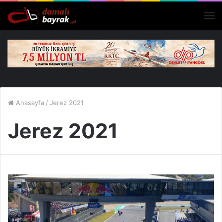
M
Anasayfa
/
Jerez 2021
Jerez 2021