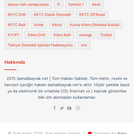
dünya-ralli-sampiyonası
f1
formula 1
kkok
KKTC Drift
KKTC Klasik Otomobil
KKTC Off Road
KKTC Ralli
kktok
ktkod
Kuzey Kıbrıs Otomobil Kulübü
KYOFF
Kıbrıs Drift
Kıbrıs Ralli
motogp
Tosfed
Türkiye Otomobil Sporları Federasyonu
wrc
Hakkında
2015 damalibayrak.net | Tüm Hakları Saklıdır. Tüm metin, resim ve
benzeri içeriğin hakları damalibayrak.net'e aittir. Hiçbir şekilde basılı
ya da elektronik bir ortamda (CD, İnternet vs.) kaynak gösterilse
bile izin alınmadan kullanılamaz.
Facebook
Instagram
Twitter
YouTube
© Telif Hakkı 2026, Tüm Hakları Saklıdır |
Designed by
Baba