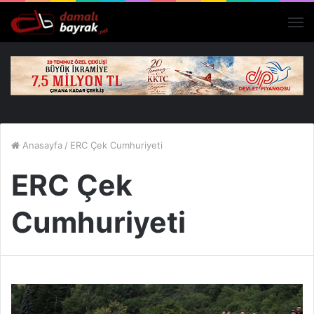
M
Anasayfa
/
ERC Çek Cumhuriyeti
ERC Çek
Cumhuriyeti