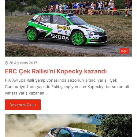
Diğer
28 Ağustos 2017
ERC Çek Rallisi’ni Kopecky kazandı
FIA Avrupa Ralli Şampiyonası’nda sezonun altıncı yarışı, Çek
Cumhuriyeti’nde yapıldı. Eski şampiyon Jan Kopecky, bu sezon altı
yarışta yarış kazanan…
Devamını Oku »