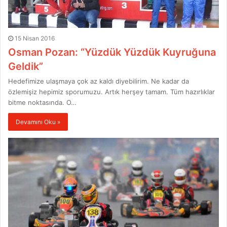
15 Nisan 2016
Osman Pozan: “Yüzdük Yüzdük Kuyruğuna
Geldik”
Hedefimize ulaşmaya çok az kaldı diyebilirim. Ne kadar da
özlemişiz hepimiz sporumuzu. Artık herşey tamam. Tüm hazırlıklar
bitme noktasında. O…
Devamını Oku »