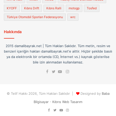
KYOFF
Kıbrıs Drift
Kıbrıs Ralli
motogp
Tosfed
Türkiye Otomobil Sporları Federasyonu
wrc
Hakkında
2015 damalibayrak.net | Tüm Hakları Saklıdır. Tüm metin, resim ve
benzeri içeriğin hakları damalibayrak.net'e aittir. Hiçbir şekilde basılı
ya da elektronik bir ortamda (CD, İnternet vs.) kaynak gösterilse
bile izin alınmadan kullanılamaz.
Facebook
Instagram
Twitter
YouTube
© Telif Hakkı 2026, Tüm Hakları Saklıdır |
Designed by
Baba
Bilgisayar
-
Kıbrıs Web Tasarım
Facebook
Twitter
YouTube
Instagram