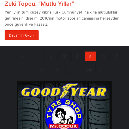
Zeki Topcu: “Mutlu Yıllar”
Yeni yılın tüm Kuzey Kıbrıs Türk Cumhuriyeti halkına mutluluklar
getirmesini dilerim. 2016’nın motor sporları camiasına herşeyden
önce güvenli ve kazasız,…
Devamını Oku »
İlk
...
«
3
4
5
6
7
»
10
20
...
Son