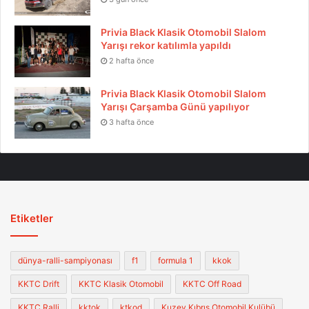
Privia Black Klasik Otomobil Slalom
Yarışı rekor katılımla yapıldı
2 hafta önce
Privia Black Klasik Otomobil Slalom
Yarışı Çarşamba Günü yapılıyor
3 hafta önce
Etiketler
dünya-ralli-sampiyonası
f1
formula 1
kkok
KKTC Drift
KKTC Klasik Otomobil
KKTC Off Road
KKTC Ralli
kktok
ktkod
Kuzey Kıbrıs Otomobil Kulübü