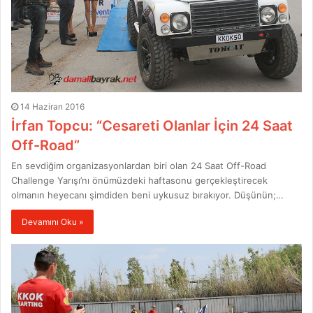
14 Haziran 2016
İrfan Topcu: “Cesareti Olanlar İçin 24 Saat
Off-Road”
En sevdiğim organizasyonlardan biri olan 24 Saat Off-Road
Challenge Yarışı’nı önümüzdeki haftasonu gerçekleştirecek
olmanın heyecanı şimdiden beni uykusuz bırakıyor. Düşünün;…
Devamını Oku »