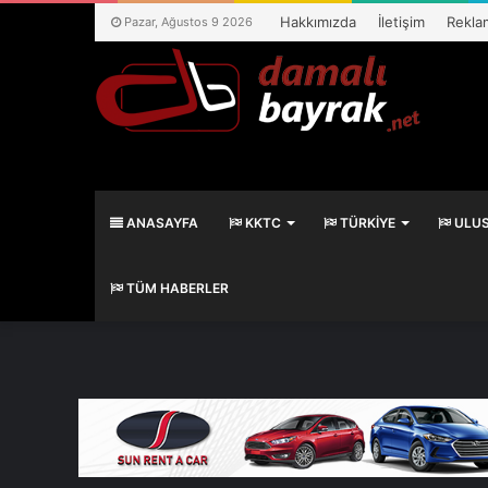
Hakkımızda
İletişim
Rekla
Pazar, Ağustos 9 2026
ANASAYFA
KKTC
TÜRKIYE
ULUS
TÜM HABERLER