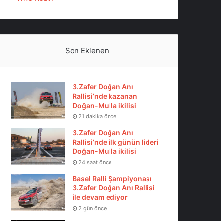
Son Eklenen
3.Zafer Doğan Anı
Rallisi’nde kazanan
Doğan-Mulla ikilisi
21 dakika önce
3.Zafer Doğan Anı
Rallisi’nde ilk günün lideri
Doğan-Mulla ikilisi
24 saat önce
Basel Ralli Şampiyonası
3.Zafer Doğan Anı Rallisi
ile devam ediyor
2 gün önce