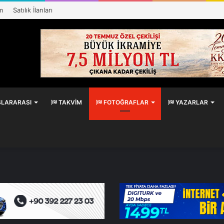
m
Satılık İlanları
LARARASI
TAKVIM
FOTOĞRAFLAR
YAZARLAR