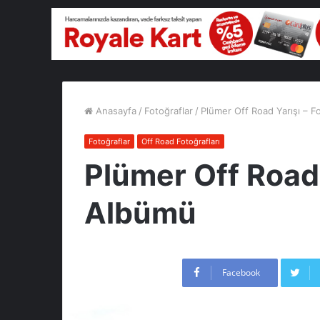
Anasayfa
/
Fotoğraflar
/
Plümer Off Road Yarışı – 
Fotoğraflar
Off Road Fotoğrafları
Plümer Off Road 
Albümü
Facebook