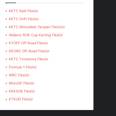
KKTC Ralli Fikstür
KKTC Drift Fikstür
KKTC Motosiklet Yarışları Fikstürü
Akdeniz ROK Cup Karting Fikstür
KYOFF Off Road Fikstür
KKORD Off-Road Fikstür
KKTC Tırmanma Fikstür
Formula 1 Fikstür
WRC Fikstür
MotoGP Fikstür
KKKSOK Fikstür
KTKOD Fikstür