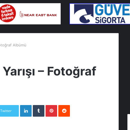
Fotoğraf Albümü
Yarışı – Fotoğraf
LinkedIn
Tumblr
Pinterest
Reddit
Twitter