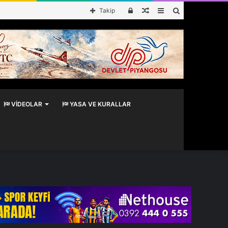
Kayıt
Rastgele
Kenar
Arama
Takip
Ol
Makale
Bölmesi
yap
...
VIDEOLAR
YASA VE KURALLAR