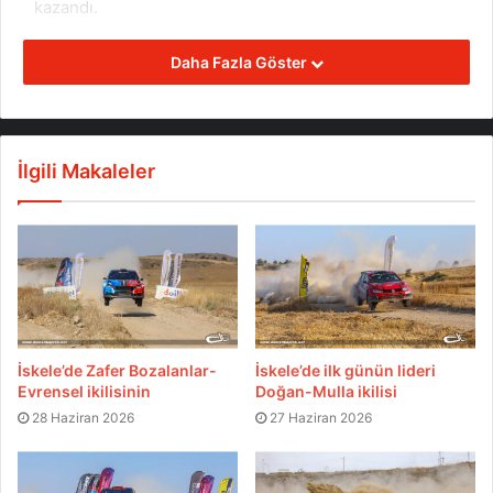
kazandı.
2014 Kuzey Kıbrıs Ralli Şampiyonası 7’nci yarışı ve
Daha Fazla Göster
Türkiye Ralli Şampiyonası son yarışı Kuzey Kıbrıs
Rallisi’nde şampiyon takım adına yarışan Buğra Banaz
– Burak Erdener ikilisi, güçlü rakiplerine karşı İki Çeker
İlgili Makaleler
ikincisi olmayı başaran Buğra Banaz – Burak Erdener
ikilisi, “2014 Türkiye Ralli 2 Çeker Kupası Şampiyonu”
unvanını elde etti. Bu sonuçla Castrol Ford Team
Türkiye, hem takımlar hem de pilotlar klasmanında
şampiyon olma başarısına ek olarak “2 Çeker Kupası”
şampiyonluğunu da ekleyerek bir sezonda “hat-trick”
yapma başarısı gösterdi.
İskele’de Zafer Bozalanlar-
İskele’de ilk günün lideri
Evrensel ikilisinin
Doğan-Mulla ikilisi
2014 sezonunda Ford Fiesra R2’siyle şampiyona
28 Haziran 2026
27 Haziran 2026
klasmanında aynı zamanda 44.7 puan toplayarak
sezonu 10’uncu sırada tamamlama başarısını gösteren
Buğra Banaz – Burak Erdener ikilisi, gelecek