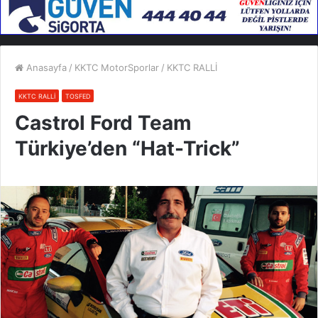
Anasayfa
/
KKTC MotorSporlar
/
KKTC RALLİ
KKTC RALLİ
TOSFED
Castrol Ford Team
Türkiye’den “Hat-Trick”