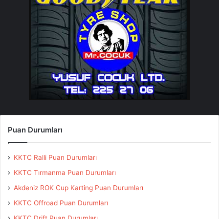
başarılı sonucu elde etmesindeki en önemli
etkenlerden birisi de co-pilotu Burak Erdener’in
tecrübesi ve Buğra’yı doğru bir şekilde
yönlendirmesidir. 2014 sezonunu Castrol Ford Team
Türkiye olarak 3 şampiyonluk ile tamamladık, gelecek
sene ise başarılarımızı bir üst seviyeye çıkartmayı
hedefliyoruz” açıklamasını yaptı.
Puan Durumları
KKTC Ralli Puan Durumları
KKTC Tırmanma Puan Durumları
Akdeniz ROK Cup Karting Puan Durumları
KKTC Offroad Puan Durumları
KKTC Drift Puan Durumları