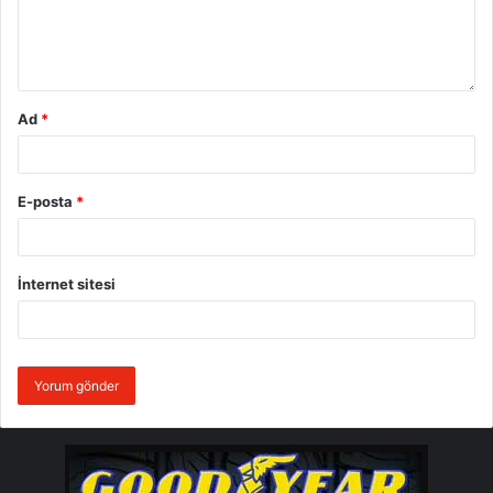
Team Türkiye olarak 3 şampiyonluk ile tamamladık,
gelecek sene ise başarılarımızı bir üst seviyeye
çıkartmayı hedefliyoruz” açıklamasını yaptı. “Castrol
Ford Team Türkiye adına bu sezon şampiyon olan
Ad
*
Murat Bostancı ve şampiyona üçüncüsü Orhan
Avcıoğlu bizim kendi yetiştirdiğimiz pilotlardır. Bununla
birlikte sezonu ikinci sırada tamamlayan Yağız Avcı’da
E-posta
*
yine eski bir Castrol Ford Team Türkiye pilotudur.
Burak Çukurova ve Emre Yurdakul gibi daha pek çok
önemli isimlerin zamanında yer aldığı Castrol Ford
İnternet sitesi
Team Türkiye, ülkemize yeni ralli pilotları kazandırma
konusunda önemli bir misyona sahip olduğu için adeta
“şampiyonlar yurdu” olarak anılmaktadır. 21 yaşındaki
genç pilotumuz Buğra Banaz’ın elde ettiği
şampiyonluk, kendisinin gelecek yıllarda
gerçekleştirmesini hedeflediğimiz daha büyük
başarıların habercisidir. Elbette Buğra Banaz’ın bu