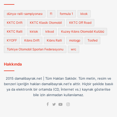
dünya-ralli-sampiyonası
f1
formula 1
kkok
KKTC Drift
KKTC Klasik Otomobil
KKTC Off Road
KKTC Ralli
kktok
ktkod
Kuzey Kıbrıs Otomobil Kulübü
KYOFF
Kıbrıs Drift
Kıbrıs Ralli
motogp
Tosfed
Türkiye Otomobil Sporları Federasyonu
wrc
Hakkında
2015 damalibayrak.net | Tüm Hakları Saklıdır. Tüm metin, resim ve
benzeri içeriğin hakları damalibayrak.net'e aittir. Hiçbir şekilde basılı
ya da elektronik bir ortamda (CD, İnternet vs.) kaynak gösterilse
bile izin alınmadan kullanılamaz.
Facebook
Instagram
Twitter
YouTube