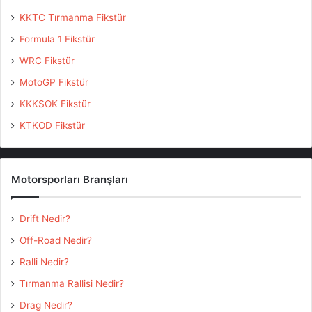
KKTC Tırmanma Fikstür
Formula 1 Fikstür
WRC Fikstür
MotoGP Fikstür
KKKSOK Fikstür
Etiketler
Buğra Banaz
Castrol Ford Team Türkiye
KTKOD Fikstür
Serdar Bostancı
Tosfed
Türkiye 2 Çeker Kupası
Türkiye Ralli Şampiyonası
Motorsporları Branşları
Drift Nedir?
Off-Road Nedir?
Ralli Nedir?
Tırmanma Rallisi Nedir?
Drag Nedir?